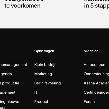
te voorkomen
in 5 stap
s
Oplossingen
Middelen
nemanagement
Klein bedrijf
Helpcentrum
agenda
Marketing
Ondersteuning
e productie
Bedrijfsvoering
Asana Acade
agement
IT
Certificeringe
ing nieuwe
Product
Forum
ers