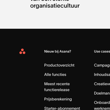
organisatiecultuur
Nieuw bij Asana?
Use case
Asana
Home
Productoverzicht
Campag
Alle functies
Inhouds
Meest recente
Creatiev
functierelease
Doelman
Prijsberekening
Onboard
Starter-abonnement
werknem