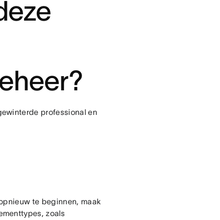
 deze
eheer?
gewinterde professional en
 opnieuw te beginnen, maak
ementtypes, zoals