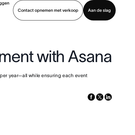
oggen
Contact opnemen met verkoop
Aan de slag
erkoop
Demo bekijken
App downloaden
ement with Asana
per year—all while ensuring each event
facebook
x-
linkedin
twitter