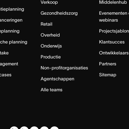
Verkoop
Middelenhub
tieplanning
Gezondheidszorg
Evenementen 
anceringen
webinars
Retail
nplanning
Projectsjablo
Overheid
sche planning
Klantsucces
Onderwijs
ntake
Ontwikkelaars
Productie
agement
Partners
Non-profitorganisaties
 cases
Sitemap
Agentschappen
Alle teams