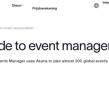
Inl
Steun
Prijsberekening
 TO EVENT MANAGEMENT ...
Contact opnemen met v
ide to event manag
vents Manager uses Asana to plan almost 200 global events 