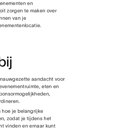
evenementen en
oit zorgen te maken over
annen van je
venementenlocatie.
ij
t nauwgezette aandacht voor
 evenementruimte, eten en
sponsormogelijkheden,
rdineren.
n hoe je belangrijke
, zodat je tijdens het
t vinden en ernaar kunt