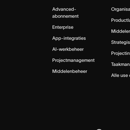
Advanced-
Organisa
abonnement
Productl
Enterprise
Middele
App-integraties
Strategi
AI-werkbeheer
Projecti
Projectmanagement
Taakman
Middelenbeheer
Alle use