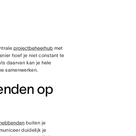
ntrale
projectbeheerhub
met
nier hoef je niet constant te
ats daarvan kan je hele
ime samenwerken.
enden op
ghebbenden
buiten je
niceer duidelijk je