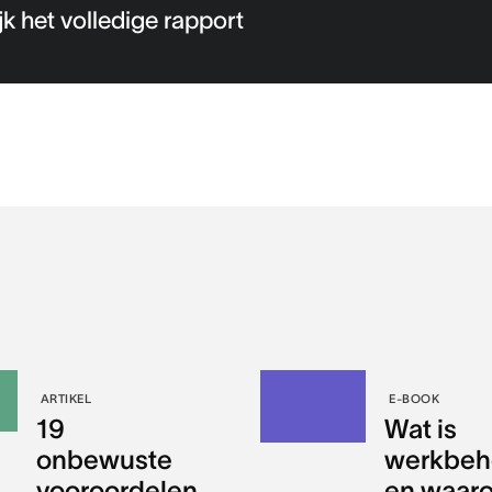
jk het volledige rapport
ARTIKEL
E-BOOK
19
Wat is
onbewuste
werkbeh
vooroordelen
en waar