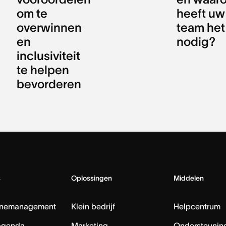
om te
heeft uw
overwinnen
team het
en
nodig?
inclusiviteit
te helpen
bevorderen
s
Oplossingen
Middelen
nemanagement
Klein bedrijf
Helpcentrum
agenda
Marketing
Ondersteuning