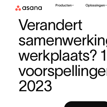
Producten
Oplossingen
BRONNEN
WERKBEHEER
VERANDERT SAMENWERKING OP 
|
|
Verandert 
samenwerking
werkplaats? 1
voorspellinge
2023