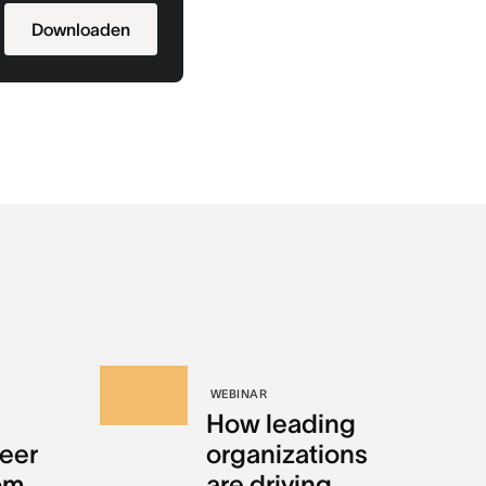
Downloaden
WEBINAR
How leading
eer
organizations
om
are driving