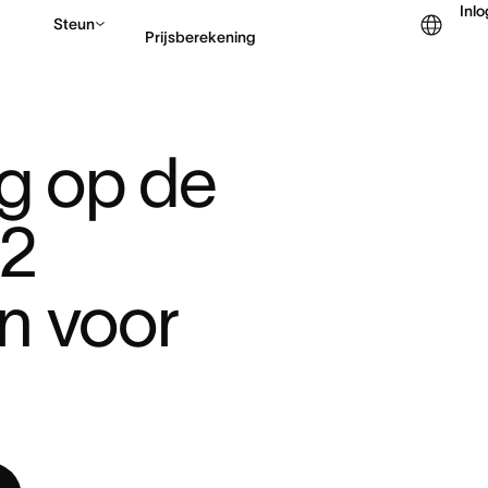
Inl
Steun
Prijsberekening
DE WERKPLAATS ...
Contact opnemen met v
 op de 
2 
n voor 