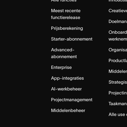
Meest recente
Creatiev
functierelease
Doelman
Prijsberekening
Onboard
Starter-abonnement
werknem
Advanced-
Organisa
abonnement
Productl
Enterprise
Middele
App-integraties
Strategi
AI-werkbeheer
Projecti
Projectmanagement
Taakman
Middelenbeheer
Alle use