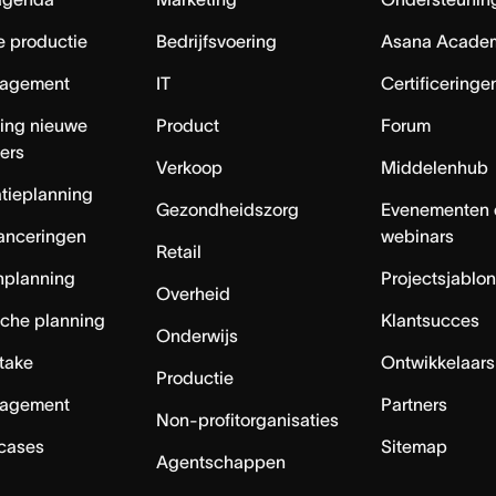
e productie
Bedrijfsvoering
Asana Acade
agement
IT
Certificeringe
ing nieuwe
Product
Forum
ers
Verkoop
Middelenhub
tieplanning
Gezondheidszorg
Evenementen 
anceringen
webinars
Retail
nplanning
Projectsjablo
Overheid
sche planning
Klantsucces
Onderwijs
ntake
Ontwikkelaars
Productie
agement
Partners
Non-profitorganisaties
 cases
Sitemap
Agentschappen