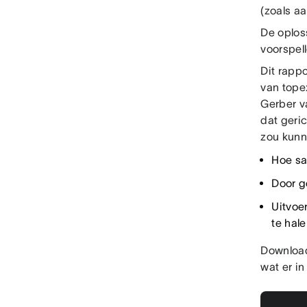
(zoals a
De oplos
voorspell
Dit rapp
van tope
Gerber v
dat geri
zou kunn
Hoe sa
Door g
Uitvoe
te hale
Download
wat er i