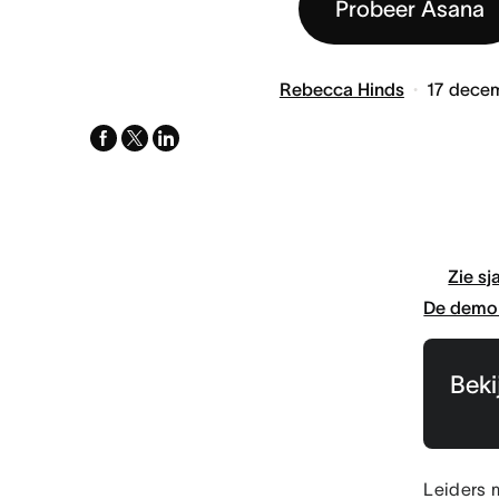
Probeer Asana
Rebecca Hinds
17 dece
facebook
x-
linkedin
twitter
Zie sj
De demo 
Beki
Leiders 