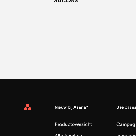
Nieuw bij Asana?
Use case
Asana
Home
Productoverzicht
Campag
Alle functies
Inhouds