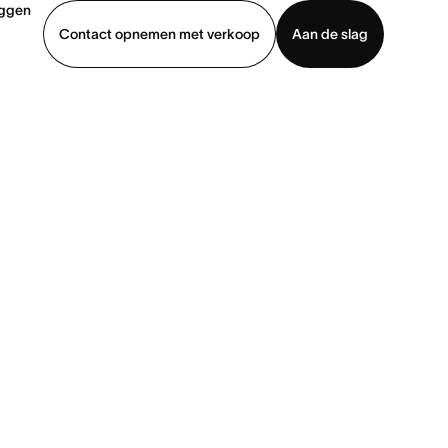
oggen
Contact opnemen met verkoop
Aan de slag
erkoop
Demo bekijken
App downloaden