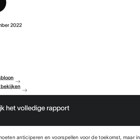
mber 2022
abloon
bekijken
jk het volledige rapport
moeten anticiperen en voorspellen voor de toekomst, maar i