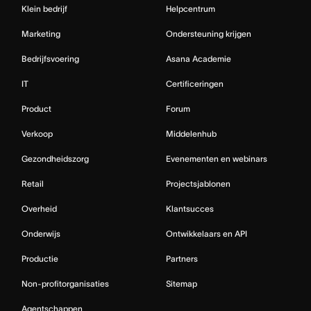
Klein bedrijf
Helpcentrum
Marketing
Ondersteuning krijgen
Bedrijfsvoering
Asana Academie
IT
Certificeringen
Product
Forum
Verkoop
Middelenhub
Gezondheidszorg
Evenementen en webinars
Retail
Projectsjablonen
Overheid
Klantsucces
Onderwijs
Ontwikkelaars en API
Productie
Partners
Non-profitorganisaties
Sitemap
Agentschappen