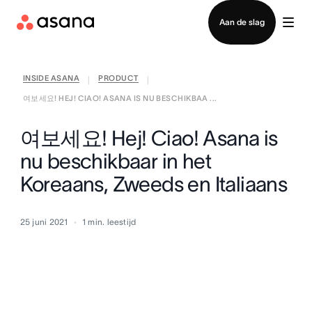
Contact opnemen met verkoop
Aan de slag
INSIDE ASANA
PRODUCT
|
|
여보세요! HEJ! CIAO! ASANA IS NU BESCHIKBAA ...
여보세요! Hej! Ciao! Asana is
nu beschikbaar in het
Koreaans, Zweeds en Italiaans
25 juni 2021
1
min. leestijd