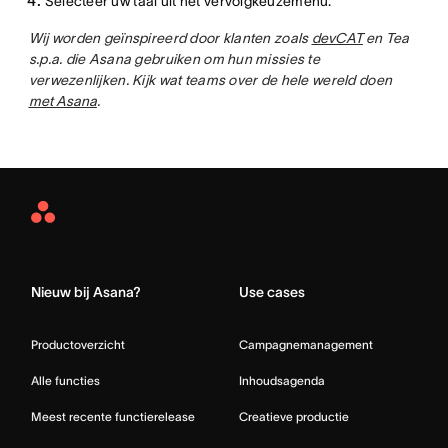
Selecteer uw taal uit het vervolgkeuzemenu.
Wij worden geïnspireerd door klanten zoals
devCAT
en Tea
s.p.a. die Asana gebruiken om hun missies te
verwezenlijken. Kijk wat teams over de hele wereld doen
met Asana
.
Asana
Home
Nieuw bij Asana?
Use cases
Productoverzicht
Campagnemanagement
Alle functies
Inhoudsagenda
Meest recente functierelease
Creatieve productie