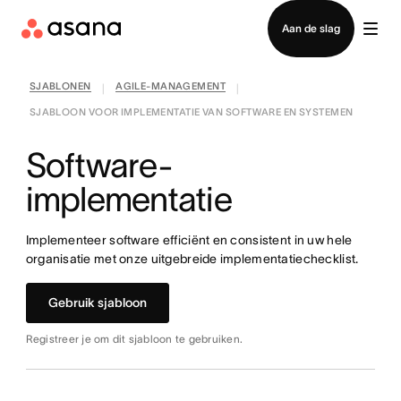
Contact opnemen met verkoop
Aan de slag
SJABLONEN
AGILE-MANAGEMENT
|
|
SJABLOON VOOR IMPLEMENTATIE VAN SOFTWARE EN SYSTEMEN
Software-
implementatie
Implementeer software efficiënt en consistent in uw hele
organisatie met onze uitgebreide implementatiechecklist.
Gebruik sjabloon
Registreer je om dit sjabloon te gebruiken.