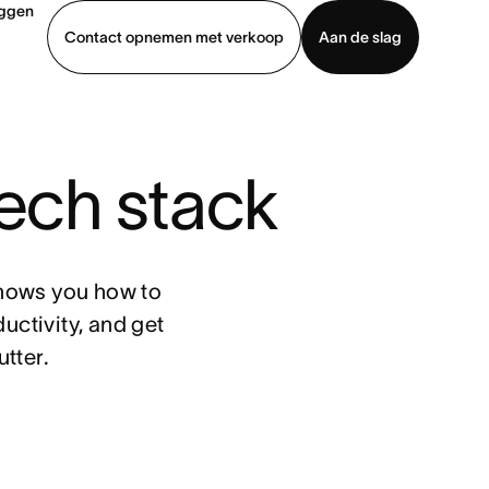
oggen
Contact opnemen met verkoop
Aan de slag
erkoop
Demo bekijken
App downloaden
tech stack
shows you how to
uctivity, and get
utter.