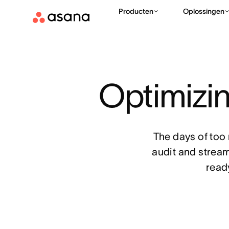
Producten
Oplossingen
Optimizin
The days of too
audit and stream
ready