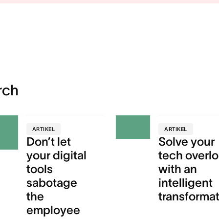
rch
ARTIKEL
ARTIKEL
Don’t let
Solve your
your digital
tech overl
tools
with an
sabotage
intelligent
the
transforma
employee