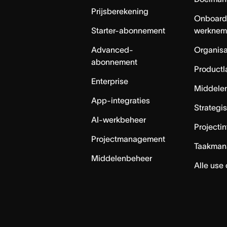
Prijsberekening
Onboard
Starter-abonnement
werknem
Advanced-
Organisa
abonnement
Productl
Enterprise
Middele
App-integraties
Strategi
AI-werkbeheer
Projecti
Projectmanagement
Taakman
Middelenbeheer
Alle use