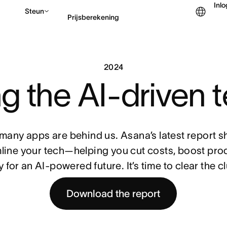
Inl
Steun
Prijsberekening
Contact opnemen met v
2024
g the AI-driven 
 many apps are behind us. Asana’s latest report 
line your tech—helping you cut costs, boost prod
 for an AI-powered future. It’s time to clear the cl
Download the report