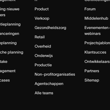
ing nieuwe
Product
Forum
ers
Verkoop
Middelenhub
tieplanning
Gezondheidszorg
Evenementen 
anceringen
webinars
Retail
nplanning
Projectsjablo
Overheid
sche planning
Klantsucces
Onderwijs
ntake
Ontwikkelaars
Productie
agement
Partners
Non-profitorganisaties
 cases
Sitemap
Agentschappen
Alle teams