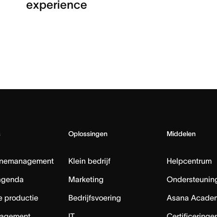
experience
s
Oplossingen
Middelen
nemanagement
Klein bedrijf
Helpcentrum
agenda
Marketing
Ondersteuning
e productie
Bedrijfsvoering
Asana Acade
agement
IT
Certificeringe