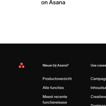
on Asana
Nieuw bij Asana?
Use case
Asana
Home
Productoverzicht
Campag
Alle functies
Inhouds
Meest recente
Creatiev
functierelease
Doelman