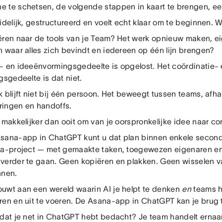
 te schetsen, de volgende stappen in kaart te brengen, een
idelijk, gestructureerd en voelt echt klaar om te beginnen. 
ëren naar de tools van je Team? Het werk opnieuw maken, e
n waar alles zich bevindt en iedereen op één lijn brengen?
- en ideeënvormingsgedeelte is opgelost. Het coördinatie-
gsgedeelte is dat niet.
 blijft niet bij één persoon. Het beweegt tussen teams, afh
ingen en handoffs.
 makkelijker dan ooit om van je oorspronkelijke idee naar co
sana-app in ChatGPT kunt u dat plan binnen enkele secon
na-project — met gemaakte taken, toegewezen eigenaren en 
verder te gaan. Geen kopiëren en plakken. Geen wisselen va
nnen.
uwt aan een wereld waarin AI je helpt te denken
en
teams h
ren en uit te voeren. De Asana-app in ChatGPT kan je brug 
 dat je net in ChatGPT hebt bedacht? Je team handelt ernaar