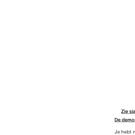
Zie sj
De demo 
Je hebt 