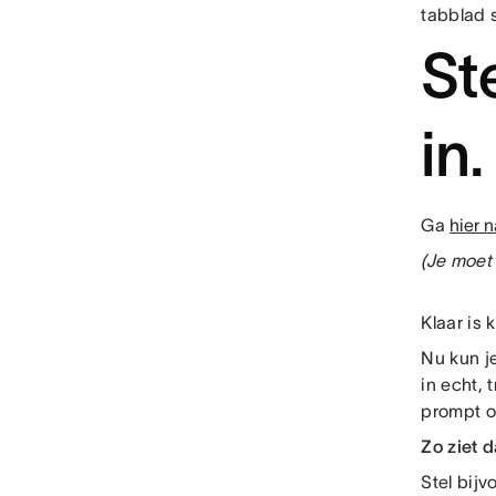
tabblad s
St
in.
Ga
hier 
(Je moet
Klaar is 
Nu kun j
in echt,
prompt o
Zo ziet d
Stel bij