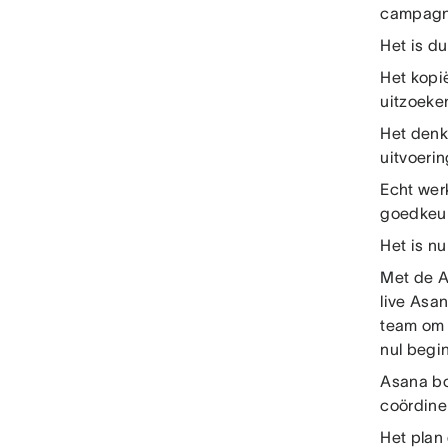
campagne
Het is du
Het kopi
uitzoeke
Het denk
uitvoerin
Echt werk
goedkeur
Het is nu
Met de A
live Asa
team om 
nul begi
Asana bo
coördine
Het plan