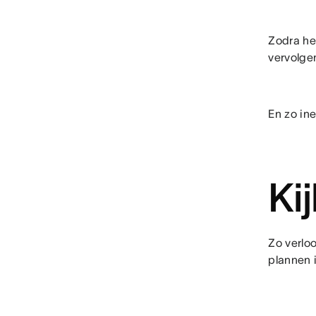
Zodra he
vervolge
En zo ine
Ki
Zo verlo
plannen i