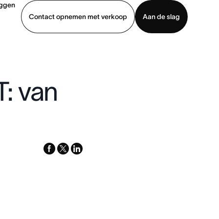
oggen
Contact opnemen met verkoop
Aan de slag
erkoop
Demo bekijken
App downloaden
: van
facebook
x-
linkedin
twitter