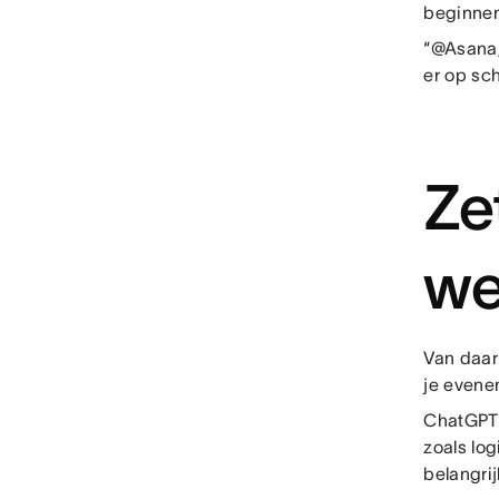
beginnen
“@Asana,
er op sch
Ze
we
Van daar
je evene
ChatGPT 
zoals lo
belangri