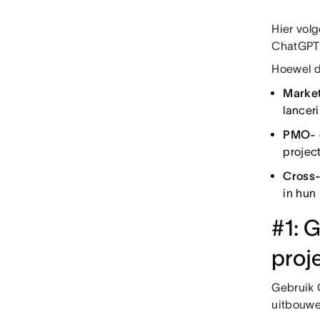
Hier vol
ChatGPT
Hoewel di
Marke
lancer
PMO- 
projec
Cross-
in hun
#1: 
proj
Gebruik 
uitbouwen