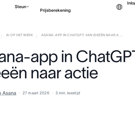
Inl
Steun
Prijsberekening
AI OP HET WERK
ASANA-APP IN CHATGPT: VAN IDEEËN NAAR A ...
Contact opnemen met v
|
|
ana-app in ChatGPT
eeën naar actie
m Asana
27 maart 2026
3
min. leestijd