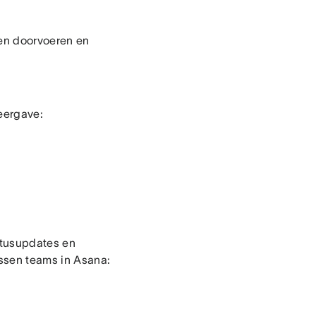
gen doorvoeren en
weergave:
atusupdates en
ussen teams in Asana: