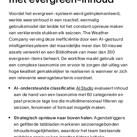
Voordat het evergreen-systeem werd geïmplementeerd,
werkte weersinhoud in een reactief, eenmalig
gebruiksmodel dat leidde tot het constant opnieuw maken
van verklarende stukken elk seizoen. The Weather
Company verving deze inefficiëntie door een AI-gestuurd
intelligentiesysteem dat maandelijks meer dan 50 nieuwe
assets verwerkt en een Bibliotheek van meer dan 350
evergreen-items beheert. De workflow maakt gebruik van
een complexe taxonomie om ervoor te zorgen dat uitleg van
hoge kwaliteit gemakkelijker te realiseren is wanneer er zich
een relevante weersgebeurtenis voordoet.
AI-ondersteunde classificatie:
AI Studio
evalueert inhoud
aan de hand van een taxonomie met 60 categorieën en
past precieze tags toe die multidimensionaal filteren op
seizoen, fenomeen of formaat mogelijk maken.
Strategisch opnieuw naar boven halen:
Agendatriggers
en gefilterde tabbladen markeren seizoensgebonden
inhoudsmogelijkheden, waardoor het team bestaande
middelen opnieuw kan inzetten tijdens kritieke