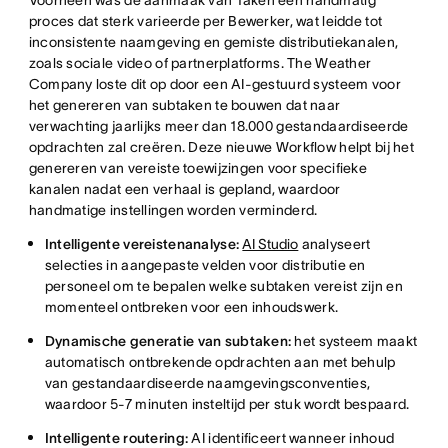
proces dat sterk varieerde per Bewerker, wat leidde tot
inconsistente naamgeving en gemiste distributiekanalen,
zoals sociale video of partnerplatforms. The Weather
Company loste dit op door een AI-gestuurd systeem voor
het genereren van subtaken te bouwen dat naar
verwachting jaarlijks meer dan 18.000 gestandaardiseerde
opdrachten zal creëren. Deze nieuwe Workflow helpt bij het
genereren van vereiste toewijzingen voor specifieke
kanalen nadat een verhaal is gepland, waardoor
handmatige instellingen worden verminderd.
Intelligente vereistenanalyse:
AI Studio
analyseert
selecties in aangepaste velden voor distributie en
personeel om te bepalen welke subtaken vereist zijn en
momenteel ontbreken voor een inhoudswerk.
Dynamische generatie van subtaken:
het systeem maakt
automatisch ontbrekende opdrachten aan met behulp
van gestandaardiseerde naamgevingsconventies,
waardoor 5-7 minuten insteltijd per stuk wordt bespaard.
Intelligente routering:
AI identificeert wanneer inhoud