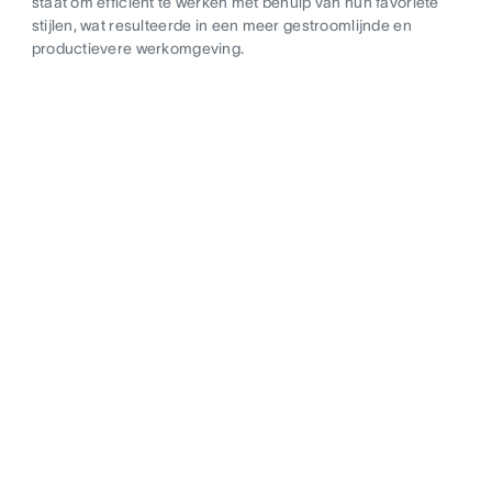
staat om efficiënt te werken met behulp van hun favoriete
stijlen, wat resulteerde in een meer gestroomlijnde en
productievere werkomgeving.