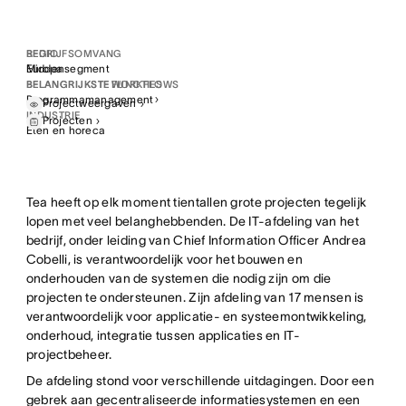
REGIO
BEDRIJFSOMVANG
Europa
Middensegment
BELANGRIJKSTE WORKFLOWS
BELANGRIJKSTE FUNCTIES
Programmamanagement
Projectweergaven
INDUSTRIE
Projecten
Eten en horeca
Tea heeft op elk moment tientallen grote projecten tegelijk
lopen met veel belanghebbenden. De IT-afdeling van het
bedrijf, onder leiding van Chief Information Officer Andrea
Cobelli, is verantwoordelijk voor het bouwen en
onderhouden van de systemen die nodig zijn om die
projecten te ondersteunen. Zijn afdeling van 17 mensen is
verantwoordelijk voor applicatie- en systeemontwikkeling,
onderhoud, integratie tussen applicaties en IT-
projectbeheer.
De afdeling stond voor verschillende uitdagingen. Door een
gebrek aan gecentraliseerde informatiesystemen en een