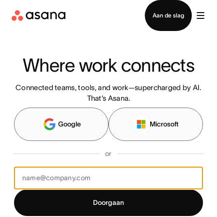
Contact opnemen met verkoop
Aan de slag
Where work connects
Connected teams, tools, and work—supercharged by AI.
That’s Asana.
Google
Microsoft
or
Doorgaan