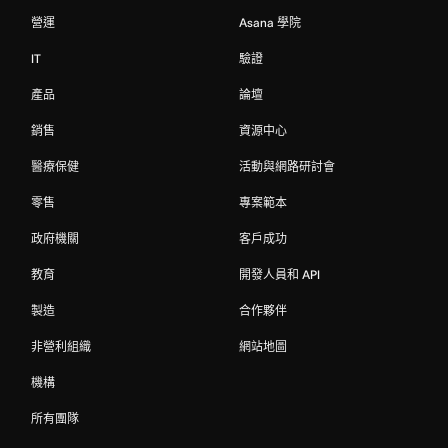
營運
Asana 學院
IT
驗證
產品
論壇
銷售
資源中心
醫療保健
活動與網路研討會
零售
專案範本
政府機關
客戶成功
教育
開發人員和 API
製造
合作夥伴
非營利組織
網站地圖
機構
所有團隊