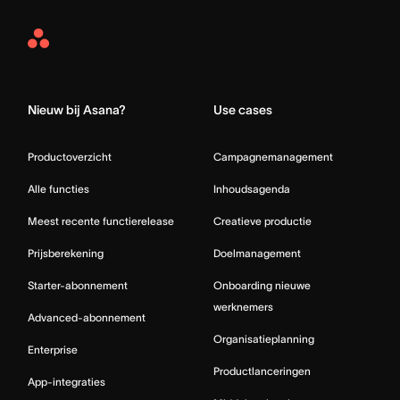
Asana
Home
Nieuw bij Asana?
Use cases
Productoverzicht
Campagnemanagement
Alle functies
Inhoudsagenda
Meest recente functierelease
Creatieve productie
Prijsberekening
Doelmanagement
Starter-abonnement
Onboarding nieuwe
werknemers
Advanced-abonnement
Organisatieplanning
Enterprise
Productlanceringen
App-integraties