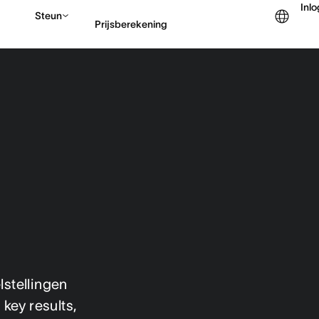
Inl
Steun
Prijsberekening
Contact opnemen met v
lstellingen
 key results,