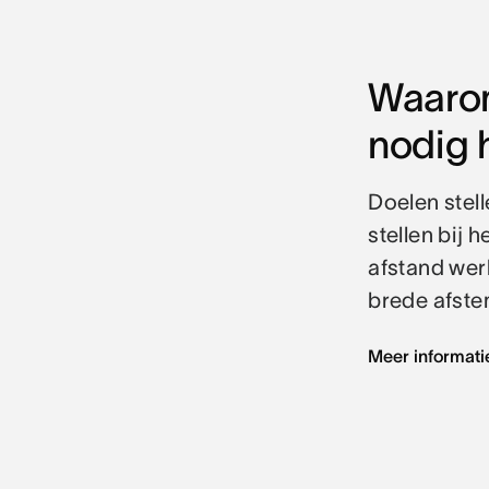
Waarom
nodig 
Doelen stell
stellen bij 
afstand wer
brede afste
Meer informati