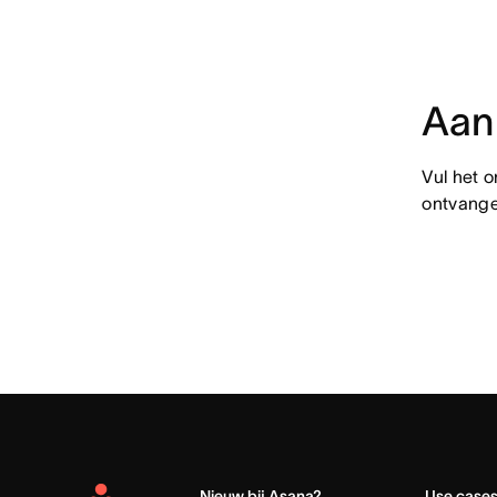
Aan
Vul het 
ontvange
Nieuw bij Asana?
Use case