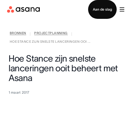
Contact opnemen met verkoop
Aan de slag
BRONNEN
PROJECTPLANNING
|
|
HOE STANCE ZIJN SNELSTE LANCERINGEN OOI ...
Hoe Stance zijn snelste
lanceringen ooit beheert met
Asana
1 maart 2017