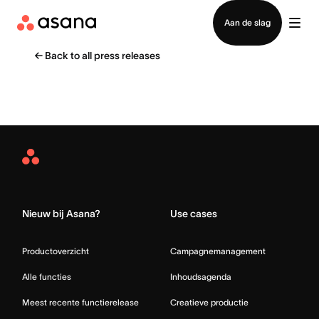
Contact opnemen met verkoop
Aan de slag
←
Back to all press releases
Asana
Home
Nieuw bij Asana?
Use cases
Productoverzicht
Campagnemanagement
Alle functies
Inhoudsagenda
Meest recente functierelease
Creatieve productie