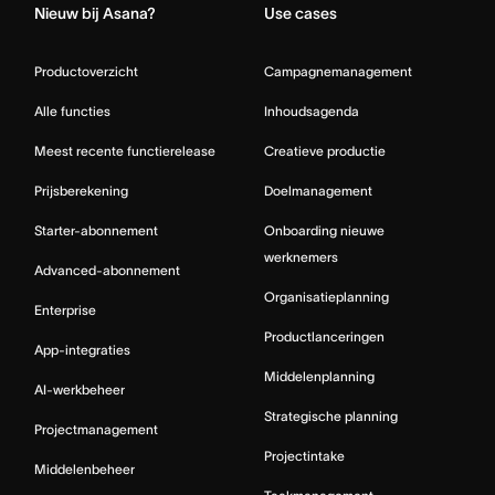
Nieuw bij Asana?
Use cases
Productoverzicht
Campagnemanagement
Alle functies
Inhoudsagenda
Meest recente functierelease
Creatieve productie
Prijsberekening
Doelmanagement
Starter-abonnement
Onboarding nieuwe
werknemers
Advanced-abonnement
Organisatieplanning
Enterprise
Productlanceringen
App-integraties
Middelenplanning
AI-werkbeheer
Strategische planning
Projectmanagement
Projectintake
Middelenbeheer