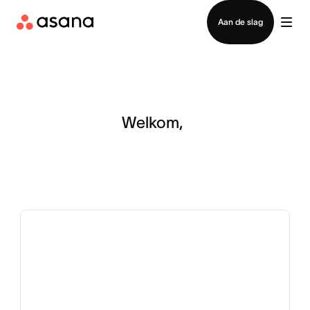
Contact opnemen met verkoop
Aan de slag
Startpagina
voor
Welkom,
ingelogde
gebruiker