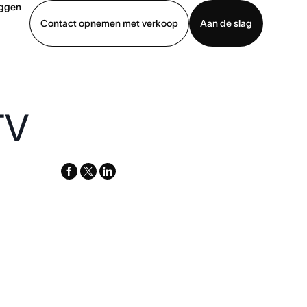
oggen
Contact opnemen met verkoop
Aan de slag
erkoop
Demo bekijken
App downloaden
TV
facebook
x-
linkedin
twitter