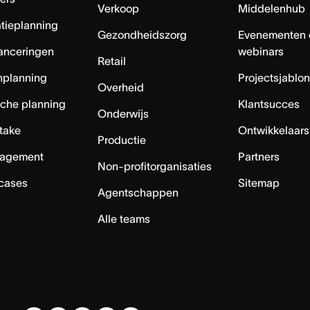
Verkoop
Middelenhub
tieplanning
Gezondheidszorg
Evenementen 
anceringen
webinars
Retail
nplanning
Projectsjablo
Overheid
sche planning
Klantsucces
Onderwijs
ntake
Ontwikkelaars
Productie
agement
Partners
Non-profitorganisaties
 cases
Sitemap
Agentschappen
Alle teams