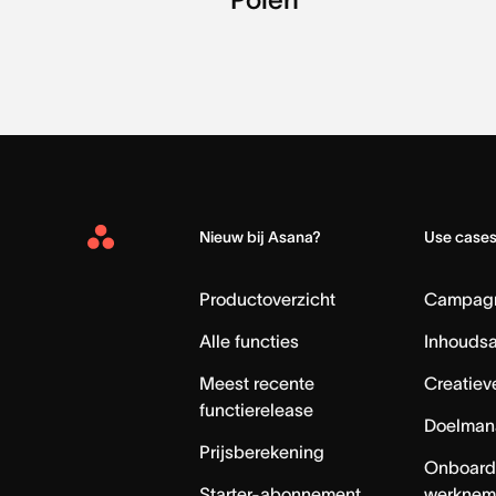
Nieuw bij Asana?
Use case
Asana
Home
Productoverzicht
Campag
Alle functies
Inhouds
Meest recente
Creatiev
functierelease
Doelman
Prijsberekening
Onboard
Starter-abonnement
werknem