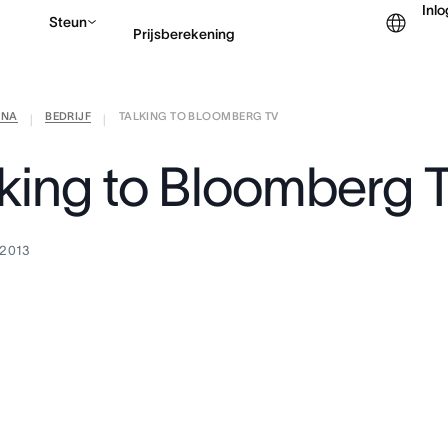
Inl
Steun
Prijsberekening
ANA
BEDRIJF
TALKING TO BLOOMBERG TV
Contact opnemen met v
|
|
lking to Bloomberg 
 2013