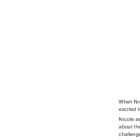
When Nic
excited 
Nicole as
about th
challenge