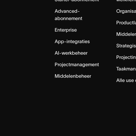
Advanced-
Organisa
abonnement
Productl
Enterprise
Middele
App-integraties
Strategi
AI-werkbeheer
Projecti
Projectmanagement
Taakman
Middelenbeheer
Alle use