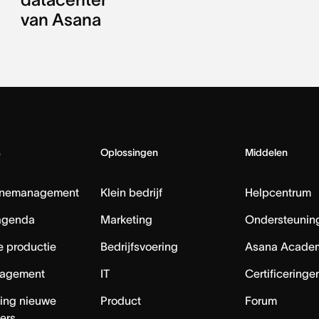
van Asana
s
Oplossingen
Middelen
nemanagement
Klein bedrijf
Helpcentrum
agenda
Marketing
Ondersteuning
e productie
Bedrijfsvoering
Asana Acade
agement
IT
Certificeringe
ing nieuwe
Product
Forum
ers