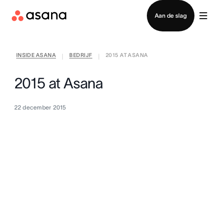
Contact opnemen met verkoop
Aan de slag
INSIDE ASANA
BEDRIJF
2015 AT ASANA
|
|
2015 at Asana
22 december 2015