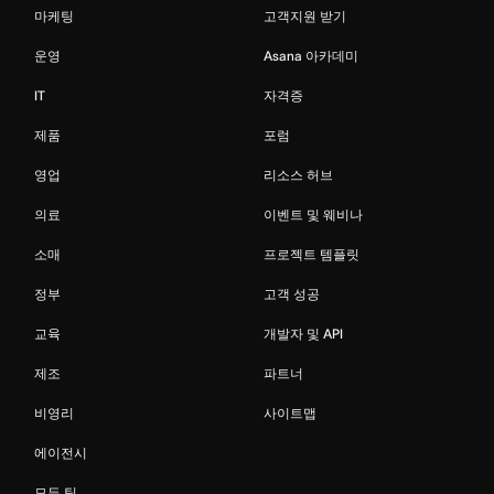
마케팅
고객지원 받기
운영
Asana 아카데미
IT
자격증
제품
포럼
영업
리소스 허브
의료
이벤트 및 웨비나
소매
프로젝트 템플릿
정부
고객 성공
교육
개발자 및 API
제조
파트너
비영리
사이트맵
에이전시
모든 팀