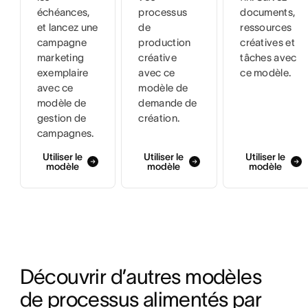
échéances,
processus
documents,
et lancez une
de
ressources
campagne
production
créatives et
marketing
créative
tâches avec
exemplaire
avec ce
ce modèle.
avec ce
modèle de
modèle de
demande de
gestion de
création.
campagnes.
Utiliser le
Utiliser le
Utiliser le
modèle
modèle
modèle
Découvrir d’autres modèles 
de processus alimentés par 