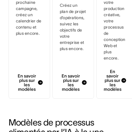
prochaine
votre
Créez un
campagne,
production
plan de projet
créez un
créative,
d’opérations,
calendrier de
votre
suivez les
contenu et
processus
objectifs de
plus encore.
de
votre
conception
entreprise et
Web et
plus encore.
plus
encore.
En
En savoir
En savoir
savoir
plus sur
plus sur
plus sur
les
les
les
modèles
modèles
modèles
Modèles de processus 