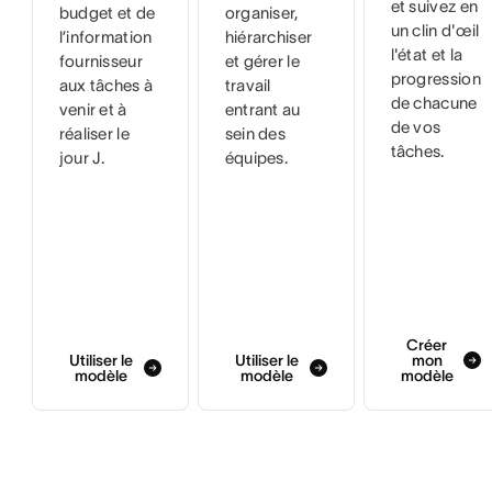
et suivez en
budget et de
organiser,
un clin d'œil
l’information
hiérarchiser
l'état et la
fournisseur
et gérer le
progression
aux tâches à
travail
de chacune
venir et à
entrant au
de vos
réaliser le
sein des
tâches.
jour J.
équipes.
Créer
Utiliser le
Utiliser le
mon
modèle
modèle
modèle