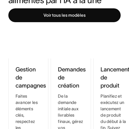
alimentés par l’IA à la une
Voir tous les modèles
Gestion
Demandes
Lancemen
de
de
de
campagnes
création
produit
Faites
De la
Planifiez et
avancer les
demande
exécutez un
éléments
initiale aux
lancement
clés,
livrables
de produit
respectez
finaux, gérez
du début à la
les
vos
fin. Suivez