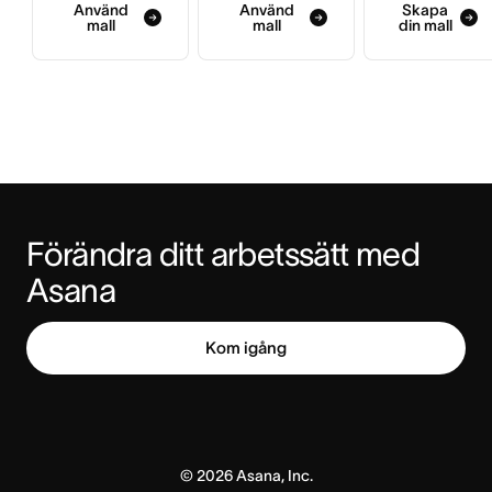
Använd
Använd
Skapa
mall
mall
din mall
Förändra ditt arbetssätt med 
Asana
Kom igång
©
2026
Asana, Inc.