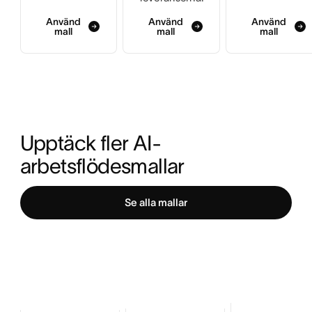
Använd
Använd
Använd
mall
mall
mall
Upptäck fler AI-
arbetsflödesmallar
Se alla mallar