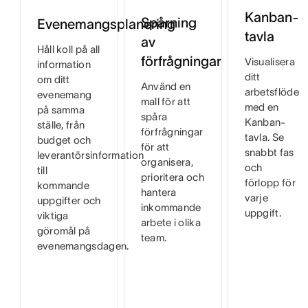
Kanban-
Spårning
Evenemangsplanering
tavla
av
Håll koll på all
förfrågningar
Visualisera
information
ditt
om ditt
Använd en
arbetsflöde
evenemang
mall för att
med en
på samma
spåra
Kanban-
ställe, från
förfrågningar
tavla. Se
budget och
för att
snabbt fas
leverantörsinformation
organisera,
och
till
prioritera och
förlopp för
kommande
hantera
varje
uppgifter och
inkommande
uppgift.
viktiga
arbete i olika
göromål på
team.
evenemangsdagen.