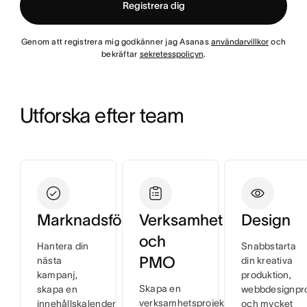
Registrera dig
Genom att registrera mig godkänner jag Asanas
användarvillkor
och
bekräftar
sekretesspolicyn
.
Utforska efter team
Marknadsföring
Verksamhet
Design
och
Hantera din
Snabbstarta
PMO
nästa
din kreativa
kampanj,
produktion,
Skapa en
skapa en
webbdesignpr
verksamhetsprojektplan,
innehållskalender
och mycket