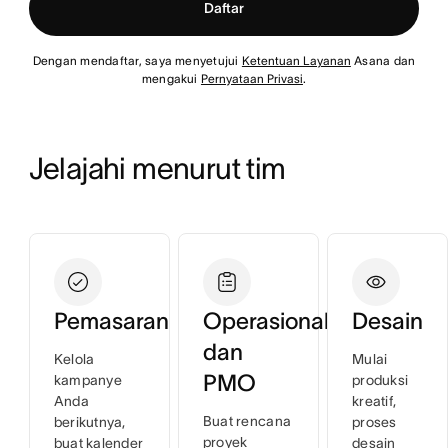
Daftar
Dengan mendaftar, saya menyetujui
Ketentuan Layanan
Asana dan
mengakui
Pernyataan Privasi
.
Jelajahi menurut tim
Pemasaran
Operasional
Desain
dan
Kelola
Mulai
PMO
kampanye
produksi
Anda
kreatif,
Buat rencana
berikutnya,
proses
proyek
buat kalender
desain