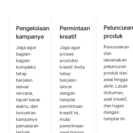
Peluncura
Pengelolaan
Permintaan
produk
kampanye
kreatif
Rencanakan
Jaga agar
Jaga agar
dan
bagian-
proses
laksanakan
bagian
produksi
peluncuran
kompleks
kreatif Anda
produk dari
tetap
tetap
awal hingga
berjalan
berjalan
akhir. Lacak
sesuai
lancar
dokumen,
rencana,
dengan
aset kreatif,
tepati batas
templat
dan tugas
waktu, dan
permintaan
dengan
luncurkan
kreatif ini,
templat ini.
kampanye
mulai
pemasaran
penerimaan
terbaik
awal hingga