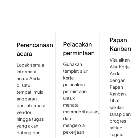
Papan
Pelacakan
Perencanaan
Kanban
permintaan
acara
Visualkan
Gunakan
Lacak semua
Alur Kerja
templat alur
informasi
Anda
kerja
acara Anda
dengan
pelacakan
di satu
Papan
permintaan
tempat, mulai
Kanban.
untuk
anggaran
Lihat
menata,
dan informasi
sekilas
memprioritaskan,
vendor
tahap dan
dan
hingga tugas
progres
mengelola
yang akan
setiap
pekerjaan
datang dan
Tugas.