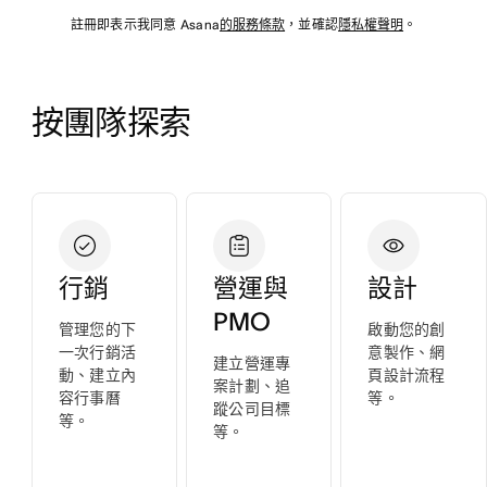
註冊即表示我同意 Asana
的服務條款
，並確認
隱私權聲明
。
按團隊探索
行銷
營運與
設計
PMO
管理您的下
啟動您的創
一次行銷活
意製作、網
建立營運專
動、建立內
頁設計流程
案計劃、追
容行事曆
等。
蹤公司目標
等。
等。