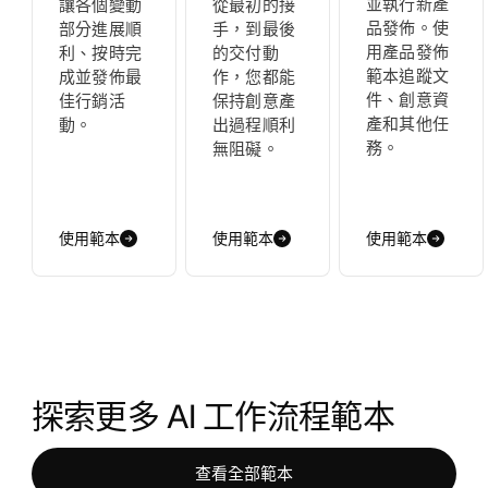
並執行新產
讓各個變動
從最初的接
品發佈。使
部分進展順
手，到最後
用產品發佈
利、按時完
的交付動
範本追蹤文
成並發佈最
作，您都能
件、創意資
佳行銷活
保持創意產
產和其他任
動。
出過程順利
務。
無阻礙。
使用範本
使用範本
使用範本
探索更多 AI 工作流程範本
查看全部範本