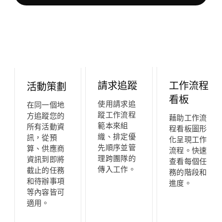
請求追蹤
工作流程
活動策劃
看板
使用請求追
在同一個地
蹤工作流程
方追蹤您的
藉助工作流
範本來組
所有活動資
程看板圖形
織、排定優
訊，從預
化呈現工作
先順序並管
算、供應商
流程。快速
理跨團隊的
資訊到即將
查看每個任
傳入工作。
截止的任務
務的階段和
和待辦事項
進度。
等內容皆可
適用。