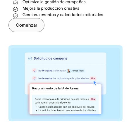
Optimiza la gestión de campañas
Asigna recursos de manera más efectiva
Estandariza y automatiza los procesos
Mejora la producción creativa
Automatiza y expande tus flujos de trabajo
Ayuda a los equipos a alcanzar los objetivos
Gestiona eventos y calendarios editoriales
Incorpora y desvincula empleados
de ingresos
Comenzar