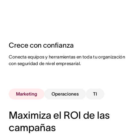
Crece con confianza
Conecta equipos y herramientas en toda tu organización
con seguridad de nivel empresarial.
Marketing
Operaciones
TI
Maximiza el ROI de las
campañas
Da seguimiento al trabajo y consulta el
progreso en tiempo real