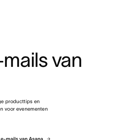
mails van 
e producttips en 
en voor evenementen 
 e-mails van Asana.