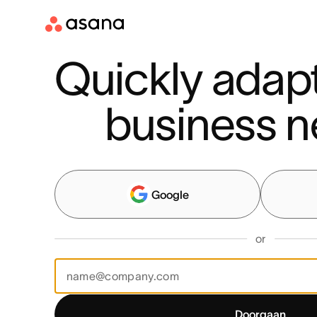
Quickly adapt
business n
Google
or
Doorgaan