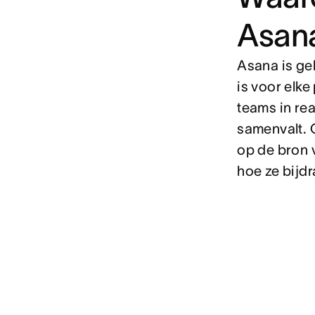
Asan
Asana is ge
is voor elk
teams in re
samenvalt. 
op de bron 
hoe ze bijdr