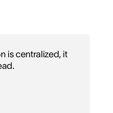
s centralized, it
ead.