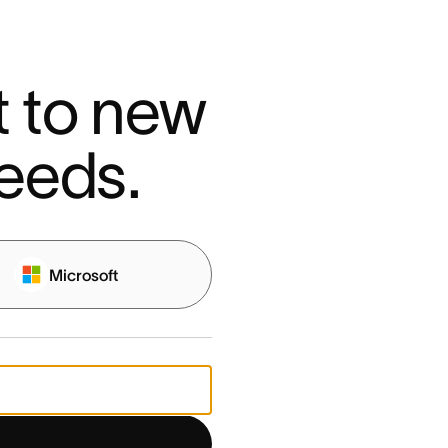
 to new 
eeds.
Microsoft