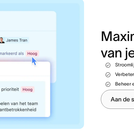
Maxim
van 
Strooml
Houd het
Wijs mid
Verbeter
Standaa
Automati
Beheer 
Deblokk
Onboard
Aan de s