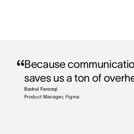
Because communication i
saves us a ton of overh
Badrul Farooqi
Product Manager, Figma