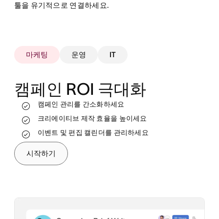
툴을 유기적으로 연결하세요.
마케팅
운영
IT
캠페인 ROI 극대화
캠페인 관리를 간소화하세요
실시간으로 업무를 추적하고 진행 상태를 확인
하세요
크리에이티브 제작 효율을 높이세요
리소스를 더 효과적으로 할당하세요
프로세스를 표준화하고 자동화하세요
이벤트 및 편집 캘린더를 관리하세요
워크플로를 자동화하고 확장하세요
팀의 장애 요인을 해소해 수익 목표를 달성하세
직원 온보딩과 퇴사 프로세스를 간소화하세요
시작하기
요