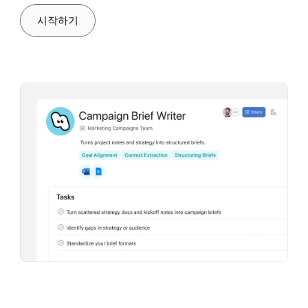
팀의 장애 요인을 해소해 수익 목표를 달성하세
직원 온보딩과 퇴사 프로세스를 간소화하세요
시작하기
요