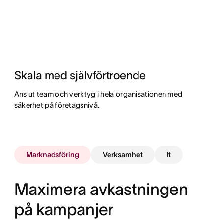
Skala med självförtroende
Anslut team och verktyg i hela organisationen med
säkerhet på företagsnivå.
Marknadsföring
Verksamhet
It
Maximera avkastningen
på kampanjer
Följ upp arbetet och se förlopp i realtid
Standardisera och automatisera processer