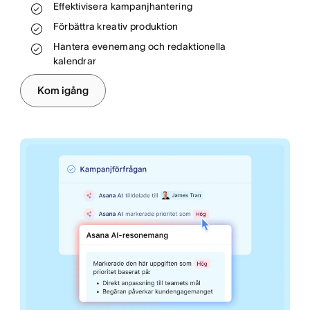
Effektivisera kampanjhantering
Tilldela resurser på ett effektivare sätt
Stötta teamen och nå intäktsmålen
Förbättra kreativ produktion
Automatisera och effektivisera dina
arbetsflöden
Hantera evenemang och redaktionella
kalendrar
Hantera introduktion för nyanställda och
anställningsavslut
Kom igång