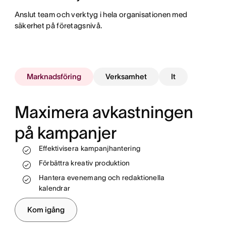
Anslut team och verktyg i hela organisationen med
säkerhet på företagsnivå.
Marknadsföring
Verksamhet
It
Maximera avkastningen
på kampanjer
Följ upp arbetet och se förlopp i realtid
Standardisera och automatisera processer
Effektivisera kampanjhantering
Tilldela resurser på ett effektivare sätt
Stötta teamen och nå intäktsmålen
Förbättra kreativ produktion
Automatisera och effektivisera dina
arbetsflöden
Hantera evenemang och redaktionella
kalendrar
Hantera introduktion för nyanställda och
anställningsavslut
Kom igång