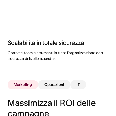
Scalabilità in totale sicurezza
Connetti team e strumenti in tutta l’organizzazione con
sicurezza di livello aziendale.
Marketing
Operazioni
IT
Massimizza il ROI delle
campagne
Monitora il lavoro e visualizza lo stato di