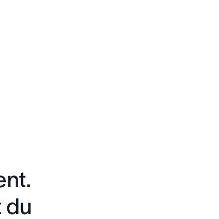
nt.
t du