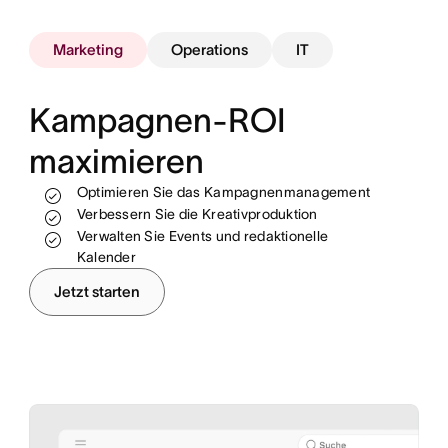
Marketing
Operations
IT
Kampagnen-ROI
maximieren
Optimieren Sie das Kampagnenmanagement
Arbeit nachverfolgen und Fortschritte in
Sorgen Sie für eine effiziente
Echtzeit beobachten
Ressourcenverteilung
Verbessern Sie die Kreativproduktion
Verwalten Sie Events und redaktionelle
Prozesse standardisieren und automatisieren
Automatisieren und skalieren Sie Ihre
Kalender
Workflows
Hindernisse für Teams beseitigen, um
Jetzt starten
Umsatzziele zu erreichen
Einfaches On- und Offboarding von
Mitarbeitenden