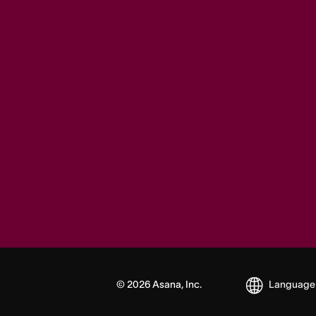
©
2026
Asana, Inc.
Language