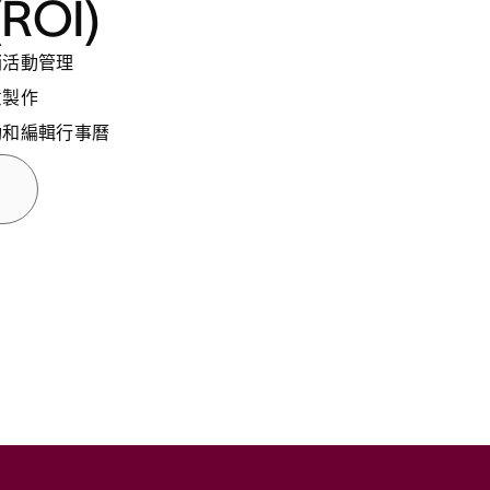
ROI)
作並即時查看進度
並自動化流程
銷活動管理
地配置資源
除去障礙，達成他們的業務目標
意製作
並擴充工作流程
動和編輯行事曆
工到職與離職
用