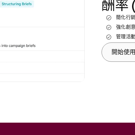
酬率 (
追蹤工
標準化
簡化行
更有效
為團隊
強化創
自動化
管理活
引導員
開始使