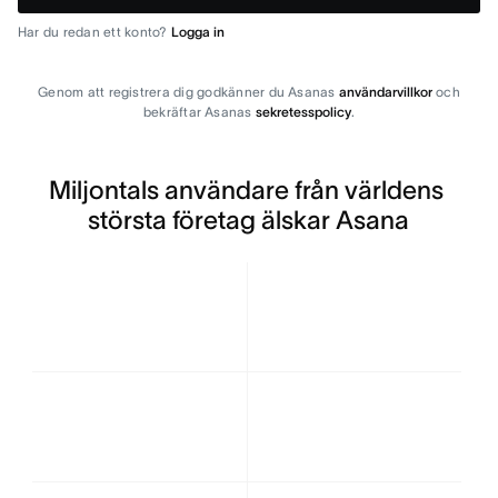
Har du redan ett konto?
Logga in
Genom att registrera dig godkänner du Asanas
användarvillkor
och
bekräftar Asanas
sekretesspolicy
.
Miljontals användare från världens 
största företag älskar Asana