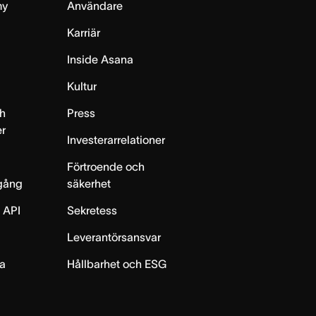
my
Användare
Karriär
Inside Asana
m
Kultur
h
Press
er
Investerarrelationer
Förtroende och
gång
säkerhet
 API
Sekretess
Leverantörsansvar
ta
Hållbarhet och ESG