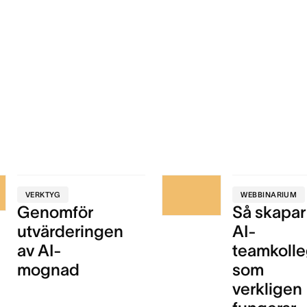
VERKTYG
WEBBINARIUM
Genomför
Så skapar
utvärderingen
AI-
av AI-
teamkolle
mognad
som
verkligen