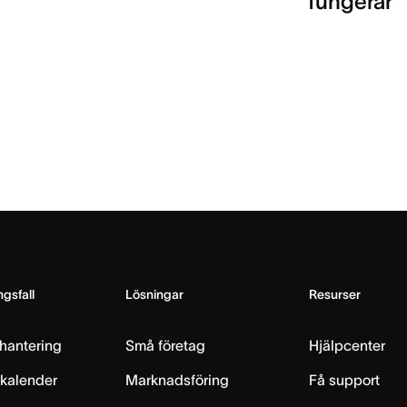
fungerar
gsfall
Lösningar
Resurser
hantering
Små företag
Hjälpcenter
skalender
Marknadsföring
Få support