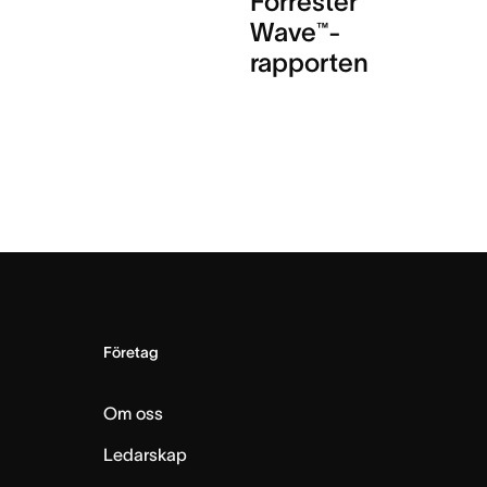
Forrester
Wave™-
rapporten
Företag
Om oss
Ledarskap