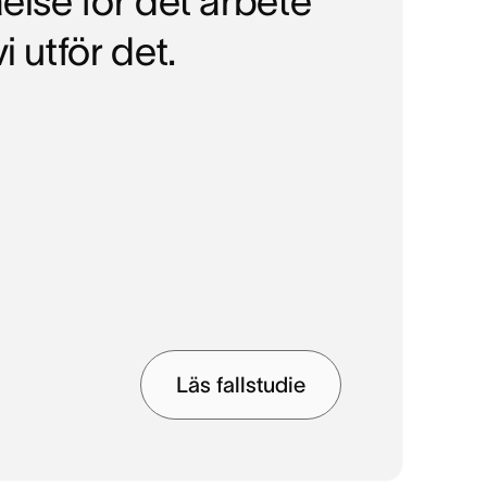
åelse för det arbete
i utför det.
Läs fallstudie