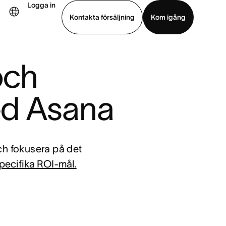
Logga in
Kontakta försäljning
Kom igång
Visa demo
Ladda ned app
ch 
ed Asana
ch fokusera på det
specifika ROI-mål.