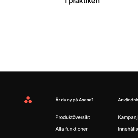
i praktiken
Är du ny på Asana?
Användnin
Asana
Home
Produktöversikt
Kampanj
Alla funktioner
Innehåll