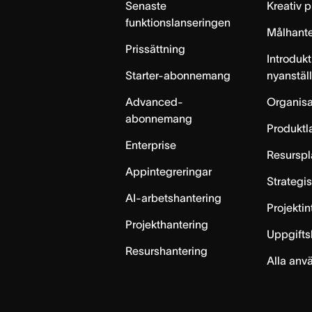
Senaste
Kreativ 
funktionslanseringen
Målhante
Prissättning
Introdukt
Starter-abonnemang
nyanstäl
Advanced-
Organisa
abonnemang
Produktl
Enterprise
Resurspl
Appintegreringar
Strategi
AI-arbetshantering
Projekti
Projekthantering
Uppgifts
Resurshantering
Alla anv