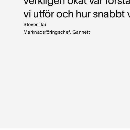
verkligen ökat vår först
vi utför och hur snabbt v
Steven Tai
Marknadsföringschef, Gannett