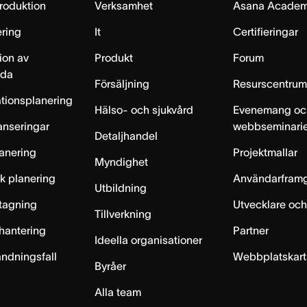
produktion
Verksamhet
Asana Acade
ring
It
Certifieringar
ion av
Produkt
Forum
lda
Försäljning
Resurscentru
tionsplanering
Hälso- och sjukvård
Evenemang oc
anseringar
webbseminari
Detaljhandel
anering
Projektmallar
Myndighet
sk planering
Användarfram
Utbildning
ntagning
Utvecklare och
Tillverkning
hantering
Partner
Ideella organisationer
ändningsfall
Webbplatskar
Byråer
Alla team