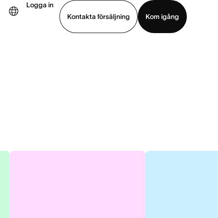
Logga in
Kontakta försäljning
Kom igång
Visa demo
Ladda ned app