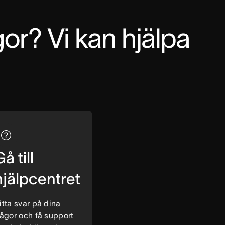
or? Vi kan hjälpa 
å till
hjälpcentret
itta svar på dina
rågor och få support