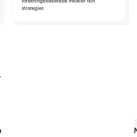
forskningsbaserade insikter och
strategier.
r
n