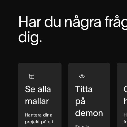
Har du några fråg
dig.
Se alla
Titta
G
mallar
på
demon
Hantera dina
H
projekt på ett
f
Se alla