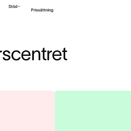
Stöd
Prissättning
Kontakta försäljning
rscentret