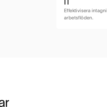
IT
Effektivisera intag
arbetsflöden.
ar