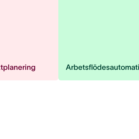
ktplanering
Arbetsflödesautomat