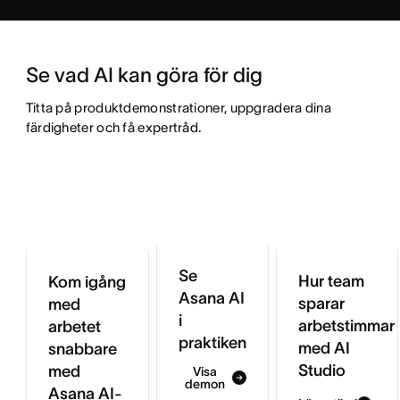
Se vad AI kan göra för dig
Titta på produktdemonstrationer, uppgradera dina 
färdigheter och få expertråd.
Se
Hur team
Kom igång
Asana AI
sparar
med
i
arbetstimmar
arbetet
praktiken
med AI
snabbare
Studio
med
Visa
demon
Asana AI-