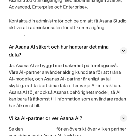
Asana Studio är tillgänglig med abonnemangen Starter,
Advanced, Enterprise och Enterprise+.
Kontakta din administratör och be om att få Asana Studio
aktiverat i adminkonsolen för att komma igång.
.
Är Asana AI säkert och hur hanterar det mina
data?
Ja, Asana AI är byggd med säkerhet på företagsnivå.
Våra AI-partner använder aldrig kunddata för att träna
AI-modeller, och Asanas AI-partner är enligt avtal
skyldiga att ta bort dina data efter varje AI-interaktion.
Asana AI följer också Asanas behörighetsmodell, så AI
kan bara få åtkomst till information som användare redan
har åtkomst till.
Vilka AI-partner driver Asana AI?
Se den
för en översikt över vilken partner
som driver varje Asana AI-funktion.