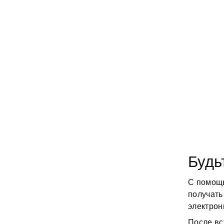
Будь
С помо
получать
электрон
После вс