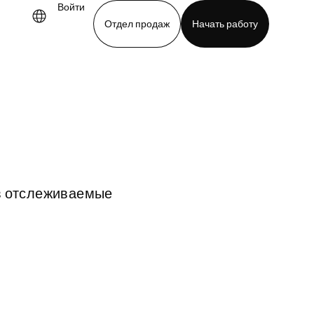
Войти
Отдел продаж
Начать работу
demo
Download app
в отслеживаемые 