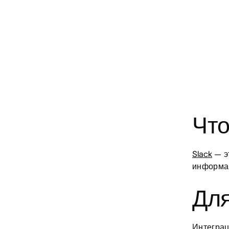
Что
Slack
— э
информац
Для
Интеграц