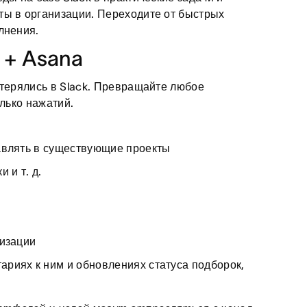
ты в организации. Переходите от быстрых
лнения.
 + Asana
 терялись в Slack. Превращайте любое
олько нажатий.
бавлять в существующие проекты
 и т. д.
низации
ариях к ним и обновлениях статуса подборок,