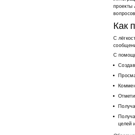
проекты 
вопросов
Как 
С лёгкос
сообщени
С помощь
Создав
Просма
Коммен
Отмети
Получа
Получа
целей 