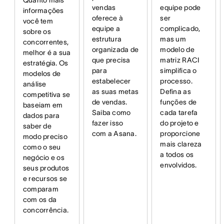
vendas
equipe pode
informações
oferece à
ser
você tem
equipe a
complicado,
sobre os
estrutura
mas um
concorrentes,
organizada de
modelo de
melhor é a sua
que precisa
matriz RACI
estratégia. Os
para
simplifica o
modelos de
estabelecer
processo.
análise
as suas metas
Defina as
competitiva se
de vendas.
funções de
baseiam em
Saiba como
cada tarefa
dados para
fazer isso
do projeto e
saber de
com a Asana.
proporcione
modo preciso
mais clareza
como o seu
a todos os
negócio e os
envolvidos.
seus produtos
e recursos se
comparam
com os da
concorrência.