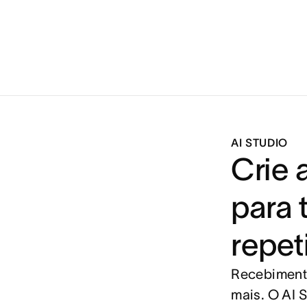
AI STUDIO
Crie 
para 
repet
Recebimento
mais. O AI S