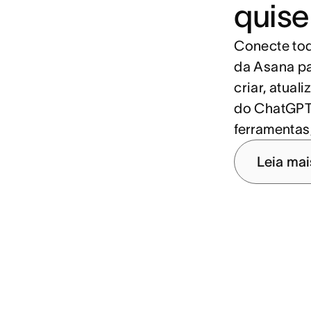
quise
Conecte tod
da Asana pa
criar, atual
do ChatGPT,
ferramentas
Leia mai