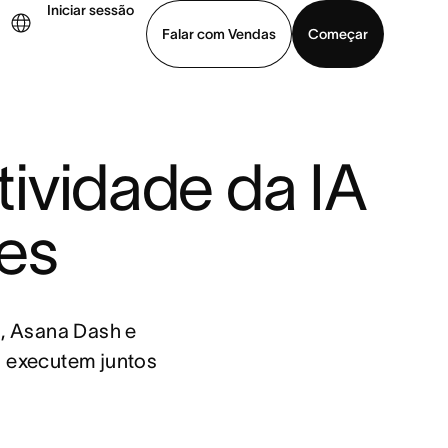
Iniciar sessão
Falar com Vendas
Começar
ja uma demonstração
Baixar o aplicativo
ividade da IA 
es
o, Asana Dash e
s executem juntos