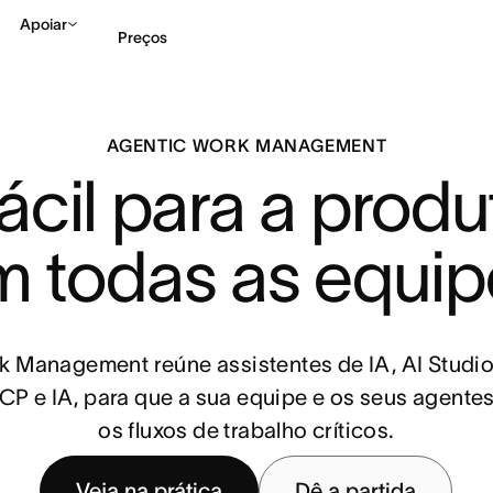
Apoiar
Preços
Falar com Vendas
Ve
AGENTIC WORK MANAGEMENT
cil para a produt
m todas as equip
 Management reúne assistentes de IA, AI Studi
P e IA, para que a sua equipe e os seus agente
os fluxos de trabalho críticos.
Veja na prática
Dê a partida