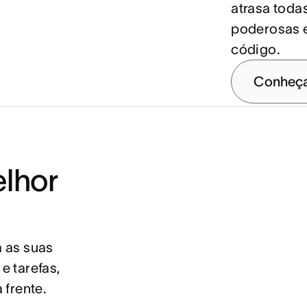
atrasa toda
poderosas 
código.
Conheça
lhor
 as suas
e tarefas,
 frente.