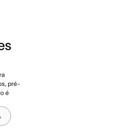
es
ra
s, pré-
ão é
A