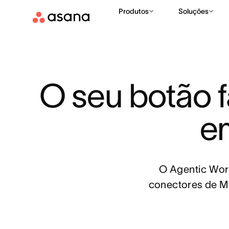
Produtos
Soluções
O seu botão fá
e
O Agentic Work
conectores de MC