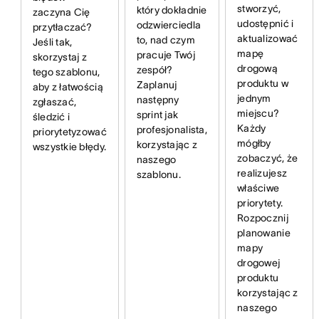
stworzyć,
który dokładnie
zaczyna Cię
udostępnić i
odzwierciedla
przytłaczać?
aktualizować
to, nad czym
Jeśli tak,
mapę
pracuje Twój
skorzystaj z
drogową
zespół?
tego szablonu,
produktu w
Zaplanuj
aby z łatwością
jednym
następny
zgłaszać,
miejscu?
sprint jak
śledzić i
Każdy
profesjonalista,
priorytetyzować
mógłby
korzystając z
wszystkie błędy.
zobaczyć, że
naszego
realizujesz
szablonu.
właściwe
priorytety.
Rozpocznij
planowanie
mapy
drogowej
produktu
korzystając z
naszego