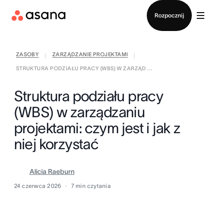
Kontakt ze sprzedażą
Rozpocznij
ZASOBY
ZARZĄDZANIE PROJEKTAMI
|
|
STRUKTURA PODZIAŁU PRACY (WBS) W ZARZĄD ...
Struktura podziału pracy
(WBS) w zarządzaniu
projektami: czym jest i jak z
niej korzystać
Alicia Raeburn
24 czerwca 2026
7
min czytania