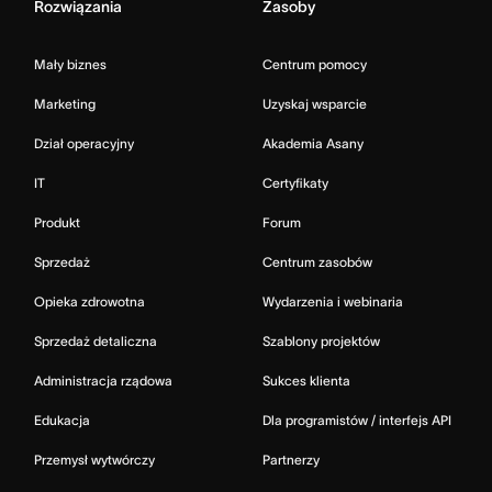
Rozwiązania
Zasoby
Mały biznes
Centrum pomocy
Marketing
Uzyskaj wsparcie
Dział operacyjny
Akademia Asany
IT
Certyfikaty
Produkt
Forum
Sprzedaż
Centrum zasobów
Opieka zdrowotna
Wydarzenia i webinaria
Sprzedaż detaliczna
Szablony projektów
Administracja rządowa
Sukces klienta
Edukacja
Dla programistów / interfejs API
Przemysł wytwórczy
Partnerzy