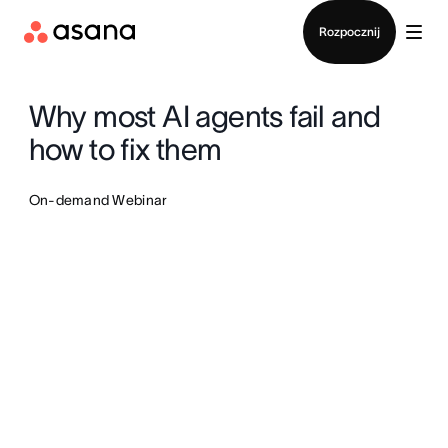
Kontakt ze sprzedażą
Rozpocznij
Why most AI agents fail and
how to fix them
On-demand Webinar