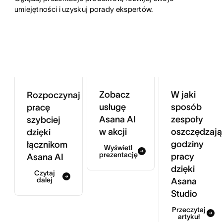
umiejętności i uzyskuj porady ekspertów.
Zobacz
W jaki
Rozpoczynaj
usługę
sposób
pracę
Asana AI
zespoły
szybciej
w akcji
oszczędzaj
dzięki
godziny
łącznikom
Wyświetl
prezentację
pracy
Asana AI
dzięki
Czytaj
dalej
Asana
Studio
Przeczytaj
artykuł