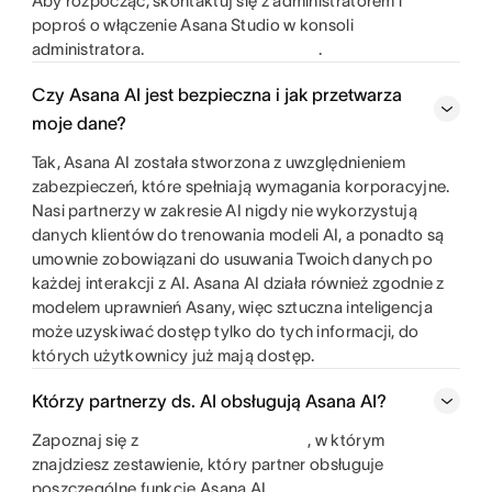
Aby rozpocząć, skontaktuj się z administratorem i
poproś o włączenie Asana Studio w konsoli
administratora.
.
Czy Asana AI jest bezpieczna i jak przetwarza
moje dane?
Tak, Asana AI została stworzona z uwzględnieniem
zabezpieczeń, które spełniają wymagania korporacyjne.
Nasi partnerzy w zakresie AI nigdy nie wykorzystują
danych klientów do trenowania modeli AI, a ponadto są
umownie zobowiązani do usuwania Twoich danych po
każdej interakcji z AI. Asana AI działa również zgodnie z
modelem uprawnień Asany, więc sztuczna inteligencja
może uzyskiwać dostęp tylko do tych informacji, do
których użytkownicy już mają dostęp.
Którzy partnerzy ds. AI obsługują Asana AI?
Zapoznaj się z
, w którym
znajdziesz zestawienie, który partner obsługuje
poszczególne funkcje Asana AI.