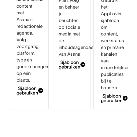
Plan, volg
Gebruik
content
en beheer
het
met
je
AppLovin-
Asana's
berichten
sjabloon
redactionele
op sociale
om
agenda.
media met
content,
Volg
de
werkstatus
voortgang,
inhoudsagendasjabloon
en primaire
platform,
van Asana.
kanalen
type en
van
Sjabloon
goedkeuringen
gebruiken
maandelijkse
op één
publicaties
plaats.
bij te
houden.
Sjabloon
gebruiken
Sjabloon
gebruiken