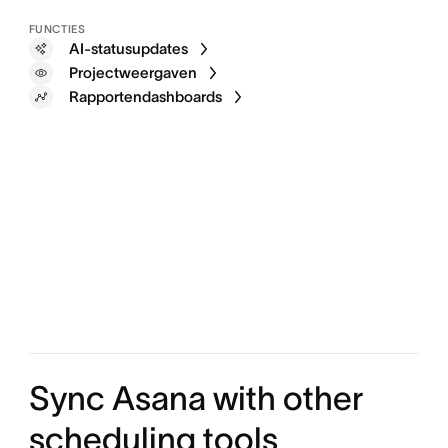
FUNCTIES
AI-statusupdates
Projectweergaven
Rapportendashboards
Sync Asana with other
scheduling tools