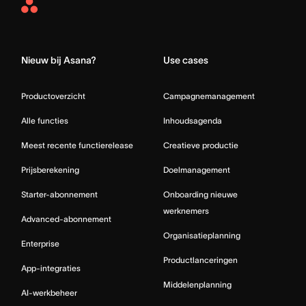
Asana
Home
Nieuw bij Asana?
Use cases
Productoverzicht
Campagnemanagement
Alle functies
Inhoudsagenda
Meest recente functierelease
Creatieve productie
Prijsberekening
Doelmanagement
Starter-abonnement
Onboarding nieuwe
werknemers
Advanced-abonnement
Organisatieplanning
Enterprise
Productlanceringen
App-integraties
Middelenplanning
AI-werkbeheer