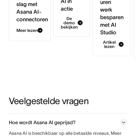
AI in
uren
slag met
actie
werk
Asana AI-
besparen
De
connectoren
demo
met AI
bekijken
Meer lezen
Studio
Artikel
lezen
Veelgestelde vragen
Hoe wordt Asana AI geprijsd?
Asana AI is beschikbaar op alle betaalde niveaus. Meer