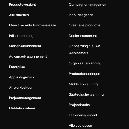
Productoverzicht
Campagnemanagement
Alle functies
Inhoudsagenda
Meest recente functierelease
Creatieve productie
Prijsberekening
Doelmanagement
Starter-abonnement
Onboarding nieuwe
werknemers
Advanced-abonnement
Organisatieplanning
Enterprise
Productlanceringen
App-integraties
Middelenplanning
AI-werkbeheer
Strategische planning
Projectmanagement
Projectintake
Middelenbeheer
Taakmanagement
Alle use cases