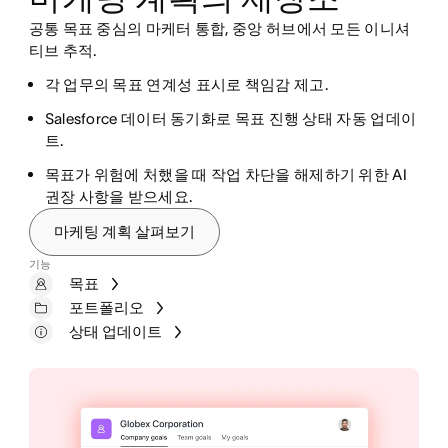
공통 목표 중심의 마케터 통합, 중앙 허브에서 모든 이니셔
티브 추적.
상태, 소유자, 타임라인 등 모든 캠페인 현황 파악.
각 업무의 목표 연계성 표시로 책임감 제고.
메시지 일관성을 위해 한 중앙 허브에서 캠페인 자산과
전사적 요청 표준화로 더 빠르게 업무 시작.
Salesforce 데이터 동기화로 목표 진행 상태 자동 업데이
가이드라인 구성.
업무 배정, 인계, 이해관계자 알림 등 반복 단계 자동화.
트.
실시간 대시보드로 정확한 정보 제공.
창작 도구와 Asana 연결로 한 곳에서 검토, 댓글, 승인 지
목표가 위험에 처했을 때 작업 차단을 해제하기 위한 AI
원.
권장 사항을 받으세요.
마케팅 계획 살펴보기
보고 대시보드
포트폴리오
기능
양식
목표
프로젝트
규칙
포트폴리오
Bundles
상태 업데이트