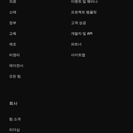
의료
이벤트 및 웨비나
소매
프로젝트 템플릿
정부
고객 성공
교육
개발자 및 API
제조
파트너
비영리
사이트맵
에이전시
모든 팀
회사
팀 소개
리더십