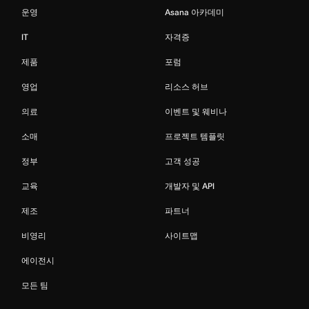
운영
Asana 아카데미
IT
자격증
제품
포럼
영업
리소스 허브
의료
이벤트 및 웨비나
소매
프로젝트 템플릿
정부
고객 성공
교육
개발자 및 API
제조
파트너
비영리
사이트맵
에이전시
모든 팀