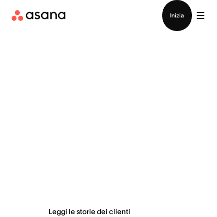
Contatta le vendite
Inizia
I team fanno cose
straordinarie con
Asana
Leggi le storie dei clienti