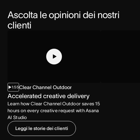
Ascolta le opinioni dei nostri 
clienti
Clear Channel Outdoor
1:55
2:07
Accelerated creative delivery
Aumento del 
Learn how Clear Channel Outdoor saves 15
contenuti
hours on every creative request with Asana
Scopri come l’NCA
AI Studio
consumo di conten
Leggi le storie dei clienti