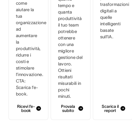
come
trasformazioni
tempo e
aiutare la
digitali a
quanta
tua
quelle
produttività
organizzazione
intelligenti
il tuo team
ad
basate
potrebbe
aumentare
sull’IA.
ottenere
la
con una
produttività,
migliore
ridurre i
gestione del
costi e
lavoro.
stimolare
Ottieni
l’innovazione.
risultati
CTA:
misurabili in
Scarica l’e-
pochi
book.
minuti.
Ricevi l’e-
Provala
Scarica il
book
subito
report