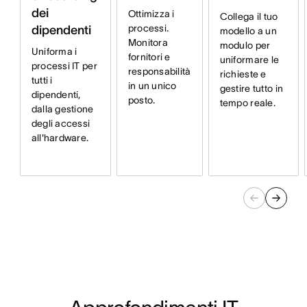
dei
Ottimizza i
Collega il tuo
processi.
dipendenti
modello a un
Monitora
modulo per
Uniforma i
fornitori e
uniformare le
processi IT per
responsabilità
richieste e
tutti i
in un unico
gestire tutto in
dipendenti,
posto.
tempo reale.
dalla gestione
degli accessi
all'hardware.