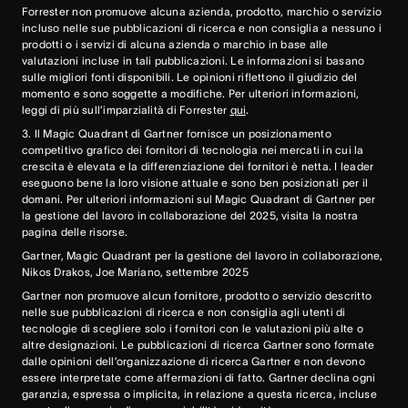
Forrester non promuove alcuna azienda, prodotto, marchio o servizio
incluso nelle sue pubblicazioni di ricerca e non consiglia a nessuno i
prodotti o i servizi di alcuna azienda o marchio in base alle
valutazioni incluse in tali pubblicazioni. Le informazioni si basano
sulle migliori fonti disponibili. Le opinioni riflettono il giudizio del
momento e sono soggette a modifiche. Per ulteriori informazioni,
leggi di più sull’imparzialità di Forrester
qui
.
3. Il Magic Quadrant di Gartner fornisce un posizionamento
competitivo grafico dei fornitori di tecnologia nei mercati in cui la
crescita è elevata e la differenziazione dei fornitori è netta. I leader
eseguono bene la loro visione attuale e sono ben posizionati per il
domani. Per ulteriori informazioni sul Magic Quadrant di Gartner per
la gestione del lavoro in collaborazione del 2025, visita la nostra
pagina delle risorse.
Gartner, Magic Quadrant per la gestione del lavoro in collaborazione,
Nikos Drakos, Joe Mariano, settembre 2025
Gartner non promuove alcun fornitore, prodotto o servizio descritto
nelle sue pubblicazioni di ricerca e non consiglia agli utenti di
tecnologie di scegliere solo i fornitori con le valutazioni più alte o
altre designazioni. Le pubblicazioni di ricerca Gartner sono formate
dalle opinioni dell’organizzazione di ricerca Gartner e non devono
essere interpretate come affermazioni di fatto. Gartner declina ogni
garanzia, espressa o implicita, in relazione a questa ricerca, incluse